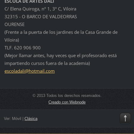
ESCOLA DE ARTES DALÍ
C/ Elena Quiroga, nº 1, 3º C, Viloira
32315 - O BARCO DE VALDEORRAS
OURENSE
(Frente a la puerta de los jardines de la Casa Grande de
Viloira)
TLF. 620 906 900
(Mejor llamar antes, hay veces que el profesorado está
impartiendo cursos fuera de la academia)
escolada
li@hotma
il.com
© 2013 Todos los derechos reservados.
Creado con Webnode
Ver:
Móvil
|
Clásica