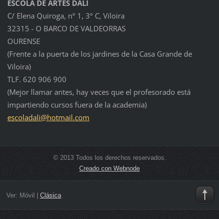
ESCOLA DE ARTES DALÍ
C/ Elena Quiroga, nº 1, 3º C, Viloira
32315 - O BARCO DE VALDEORRAS
OURENSE
(Frente a la puerta de los jardines de la Casa Grande de
Viloira)
TLF. 620 906 900
(Mejor llamar antes, hay veces que el profesorado está
impartiendo cursos fuera de la academia)
escolada
li@hotma
il.com
© 2013 Todos los derechos reservados.
Creado con Webnode
Ver:
Móvil
|
Clásica