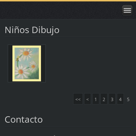
Niños Dibujo
<<
<
1
2
3
4
5
Contacto