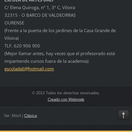
C/ Elena Quiroga, nº 1, 3º C, Viloira
32315 - O BARCO DE VALDEORRAS
OURENSE
(Frente a la puerta de los jardines de la Casa Grande de
Viloira)
TLF. 620 906 900
(Mejor llamar antes, hay veces que el profesorado está
impartiendo cursos fuera de la academia)
escolada
li@hotma
il.com
© 2013 Todos los derechos reservados.
Creado con Webnode
Ver:
Móvil
|
Clásica